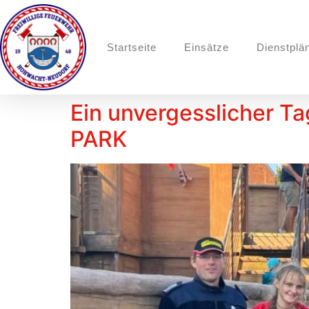
Startseite
Einsätze
Dienstplä
Ein unvergesslicher T
PARK