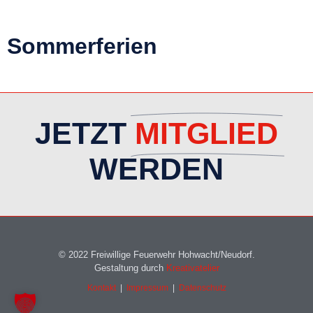
Sommerferien
JETZT
MITGLIED
WERDEN
© 2022 Freiwillige Feuerwehr Hohwacht/Neudorf.
Gestaltung durch
Kreativatelier
Kontakt
|
Impressum
|
Datenschutz