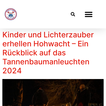
Kinder und Lichterzauber
erhellen Hohwacht – Ein
Rückblick auf das
Tannenbaumanleuchten
2024