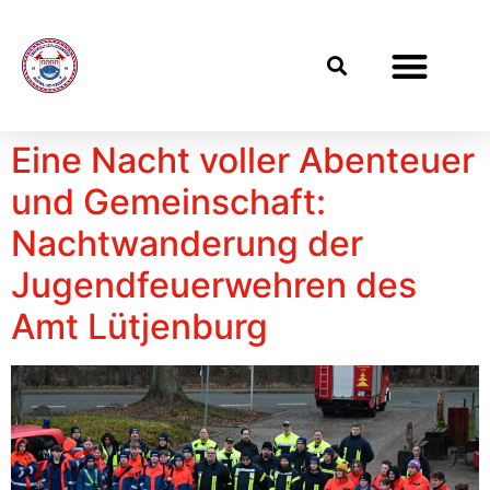
Eine Nacht voller Abenteuer
und Gemeinschaft:
Nachtwanderung der
Jugendfeuerwehren des
Amt Lütjenburg