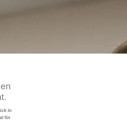
den
t.
ück in
l für