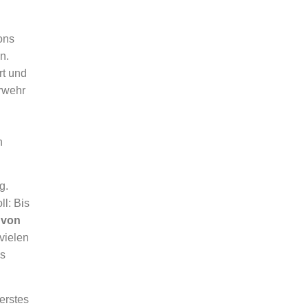
ons
n.
rt und
erwehr
d
n
g.
ll: Bis
von
vielen
ss
erstes