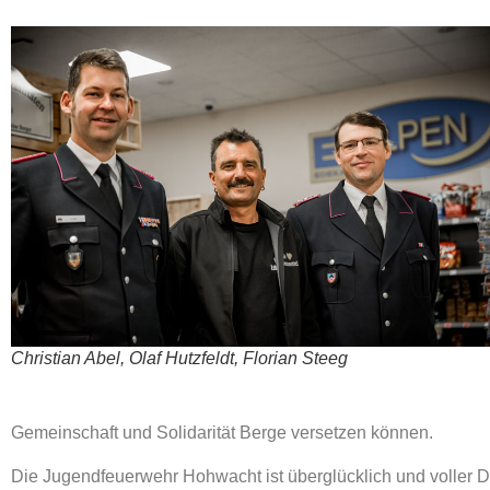
Christian Abel, Olaf Hutzfeldt, Florian Steeg
Gemeinschaft und Solidarität Berge versetzen können.
Die Jugendfeuerwehr Hohwacht ist überglücklich und voller D