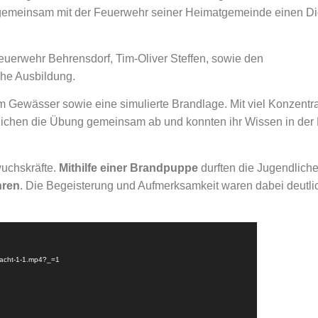
 gemeinsam mit der Feuerwehr seiner Heimatgemeinde einen Di
uerwehr Behrensdorf, Tim-Oliver Steffen, sowie den
che Ausbildung.
Gewässer sowie eine simulierte Brandlage. Mit viel Konzentra
dlichen die Übung gemeinsam ab und konnten ihr Wissen in der 
wuchskräfte.
Mithilfe einer Brandpuppe
durften die Jugendlich
hren
. Die Begeisterung und Aufmerksamkeit waren dabei deutli
hwacht-1-1.mp4?_=1