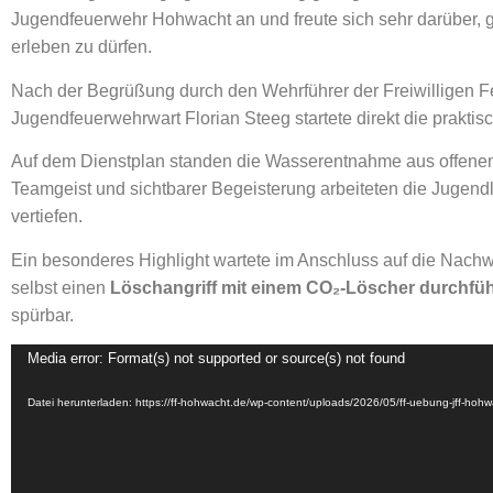
Jugendfeuerwehr Hohwacht an und freute sich sehr darüber,
erleben zu dürfen.
Nach der Begrüßung durch den Wehrführer der Freiwilligen Fe
Jugendfeuerwehrwart Florian Steeg startete direkt die praktis
Auf dem Dienstplan standen die Wasserentnahme aus offenem 
Teamgeist und sichtbarer Begeisterung arbeiteten die Jugen
vertiefen.
Ein besonderes Highlight wartete im Anschluss auf die Nach
selbst einen
Löschangriff mit einem CO₂-Löscher durchfü
spürbar.
Video-
Media error: Format(s) not supported or source(s) not found
Player
Datei herunterladen: https://ff-hohwacht.de/wp-content/uploads/2026/05/ff-uebung-jff-ho