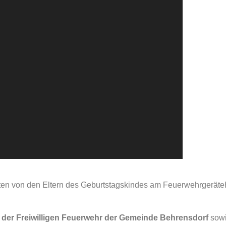
gten von den Eltern des Geburtstagskindes am Feuerwehrgerät
 der Freiwilligen Feuerwehr der Gemeinde Behrensdorf
sowi