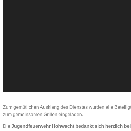
Zum gemütlichen Ausklang des Dienstes wurden alle Beteili
zum gemeinsamen Grillen eingeladen.
Die
Jugendfeuerwehr Hohwacht bedankt sich herzlich bei