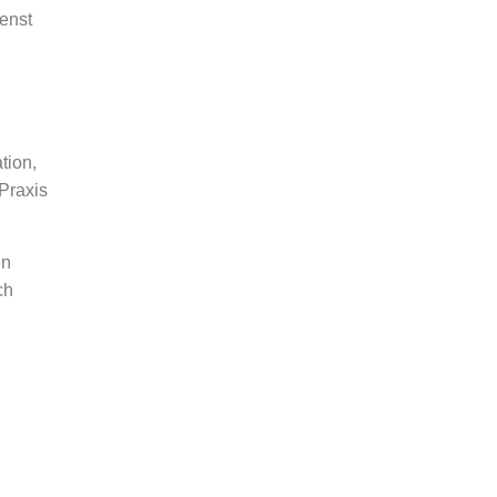
enst
tion,
Praxis
en
ch