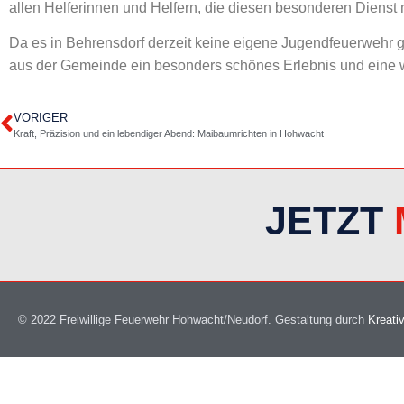
allen Helferinnen und Helfern, die diesen besonderen Dienst
Da es in Behrensdorf derzeit keine eigene Jugendfeuerwehr g
aus der Gemeinde ein besonders schönes Erlebnis und eine w
VORIGER
Kraft, Präzision und ein lebendiger Abend: Maibaumrichten in Hohwacht
JETZT
© 2022 Freiwillige Feuerwehr Hohwacht/Neudorf.
Gestaltung durch
Kreativ